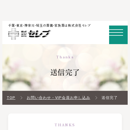
内
千葉・東京・神奈川・埼玉の葬儀・家族葬は株式会社セレブ
容
を
ス
Thanks
キ
ッ
送信完了
プ
TOP
お問い合わせ・VIP会員お申し込み
送信完了
THANKS