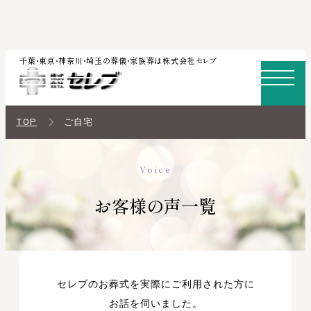
内
千葉・東京・神奈川・埼玉の葬儀・家族葬は株式会社セレブ
容
を
ス
TOP
ご自宅
キ
ッ
Voice
プ
お客様の声一覧
セレブのお葬式を実際にご利用された方に
お話を伺いました。