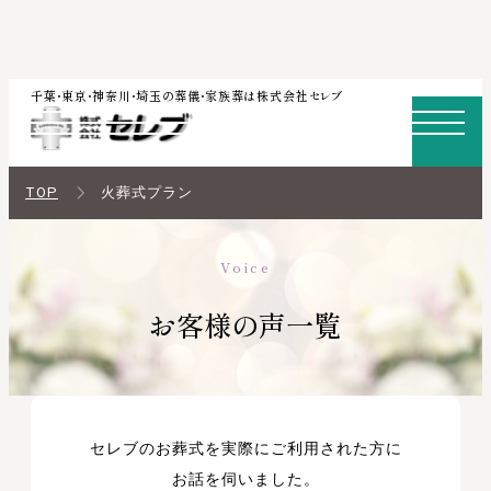
内
千葉・東京・神奈川・埼玉の葬儀・家族葬は株式会社セレブ
容
を
ス
TOP
火葬式プラン
キ
ッ
Voice
プ
お客様の声一覧
セレブのお葬式を実際にご利用された方に
お話を伺いました。