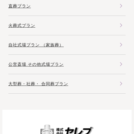
て
直葬プラン
い
た
火葬式プラン
だ
き
ま
自社式場プラン （家族葬）
し
た
公営斎場 その他式場プラン
B
様
大型葬・社葬・ 合同葬プラン
か
ら
の
口
コ
ミ