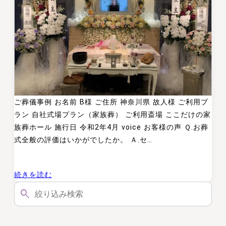
ー
ル
に
て
お
手
伝
ご葬儀事例 お名前 B様 ご住所 神奈川県 故人様 ご利用プ
い
ラン 自社式場プラン（家族葬） ご利用斎場 ここだけの家
さ
族葬ホール 施行日 令和2年4月 voice お客様の声 Ｑ.お葬
せ
式全般の評価はいかがでしたか。 Ａ.セ…
て
い
:
続きを読む
た
こ
だ
こ
い
だ
た