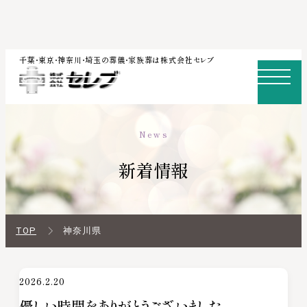
内
千葉・東京・神奈川・埼玉の葬儀・家族葬は株式会社セレブ
容
を
ス
News
キ
ッ
新着情報
プ
TOP
神奈川県
2026.2.20
優しい時間をありがとうございました。