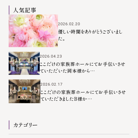
け
岡
人気記事
の
本
家
様
2026.02.20
族
か
優しい時間をありがとうございまし
た。
葬
ら
ホ
の
ー
口
2026.04.23
ここだけの家族葬ホールにてお手伝いさせ
ル
コ
ていただいた岡本様から…
に
ミ
て
2026.02.17
お
ここだけの家族葬ホールにてお手伝いさせ
ていただきましたB様か…
手
伝
い
カテゴリー
さ
せ