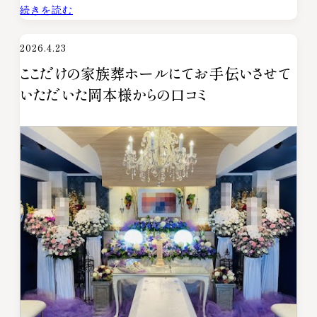
:
続きを読む
優
2026.4.23
し
ここだけの家族葬ホールにてお手伝いさせて
い
時
いただいた岡本様からの口コミ
間
を
あ
り
が
と
う
ご
ざ
い
ま