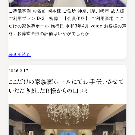
し
ご葬儀事例 お名前 岡本様 ご住所 神奈川県川崎市 故人様
た
ご利用プラン D-2 密葬 【会員価格】 ご利用斎場 ここ
。
だけの家族葬ホール 施行日 令和3年4月 voice お客様の声
Ｑ．お葬式全般の評価はいかがでしたか…
:
続きを読む
こ
2026.2.17
こ
ここだけの家族葬ホールにてお手伝いさせて
だ
け
いただきましたB様からの口コミ
の
家
族
葬
ホ