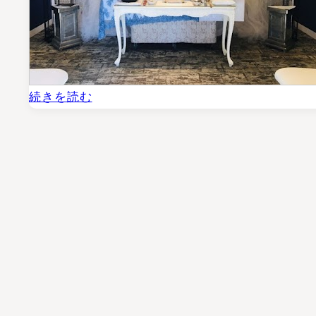
:
続きを読む
こ
こ
だ
け
の
家
族
葬
ホ