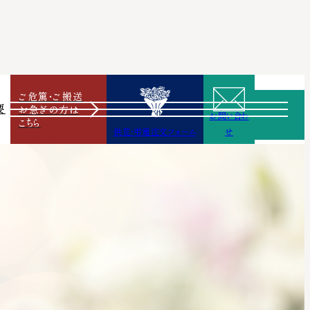
ご危篤・ご搬送
要
お急ぎの方は
お問い合わ
こちら
供花・弔電注文フォーム
せ