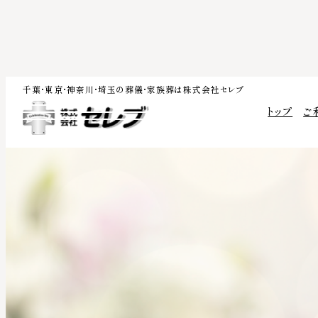
内
千葉・東京・神奈川・埼玉の葬儀・家族葬は株式会社セレブ
容
トップ
ご
を
ス
キ
ッ
プ