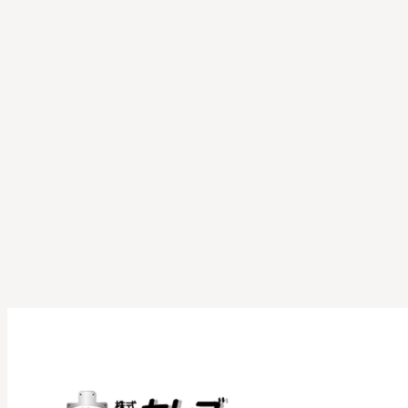
ー
ル
に
て
お
手
伝
い
さ
せ
て
頂
き
ま