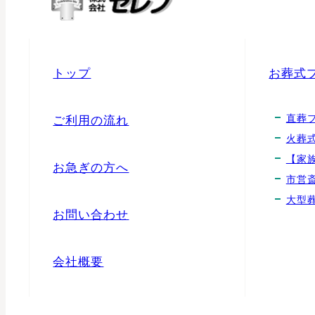
し
た
T
トップ
お葬式
様
か
直葬
ご利用の流れ
ら
火葬
【家
の
お急ぎの方へ
市営
口
大型
コ
お問い合わせ
ミ
会社概要