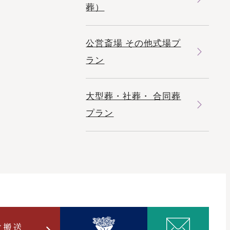
葬）
公営斎場 その他式場プ
ラン
大型葬・社葬・ 合同葬
プラン
ご搬送