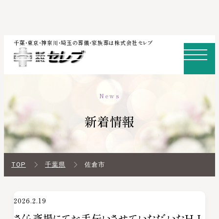
内
千葉・東京・神奈川・埼玉の葬儀・家族葬は株式会社セレブ
容
を
ス
News
キ
ッ
新着情報
プ
TOP
千葉県
佐倉市
2026.2.19
さくら斎場にてお手伝いさせていただいたＨ．Ｉ