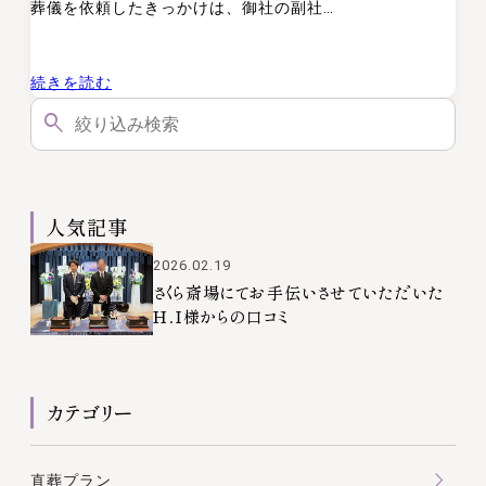
葬儀を依頼したきっかけは、御社の副社…
:
続きを読む
さ
く
ら
斎
人気記事
場
に
2026.02.19
さくら斎場にてお手伝いさせていただいた
て
Ｈ．Ｉ様からの口コミ
お
手
伝
カテゴリー
い
さ
せ
直葬プラン