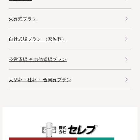
て
い
火葬式プラン
た
だ
自社式場プラン （家族葬）
い
た
Ｈ
公営斎場 その他式場プラン
．
Ｉ
大型葬・社葬・ 合同葬プラン
様
か
ら
の
口
コ
ミ