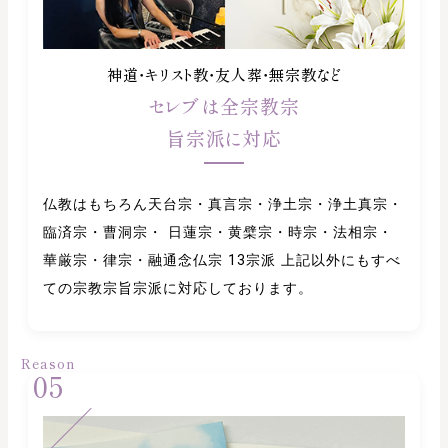
神道・キリスト教・友人葬・無宗教など
セレブは全宗教宗
旨宗派に対応
仏教はもちろん天台宗・真言宗・浄土宗・浄土真宗・
臨済宗・曹洞宗・ 日蓮宗・黄檗宗・時宗・法相宗・
華厳宗・律宗・融通念仏宗 13宗派 上記以外にもすべ
ての宗教宗旨宗派に対応しております。