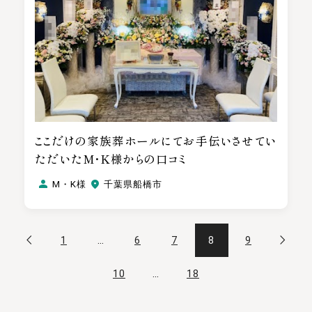
ここだけの家族葬ホールにてお手伝いさせてい
ただいたM・K様からの口コミ
M・K様
千葉県船橋市
1
…
6
7
8
9
10
…
18