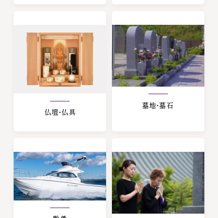
墓地・墓石
仏壇・仏具