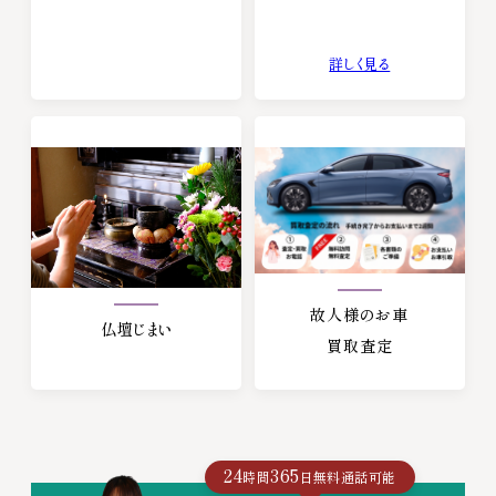
詳しく見る
故人様のお車
仏壇じまい
買取査定
24
365
時間
日無料通話可能