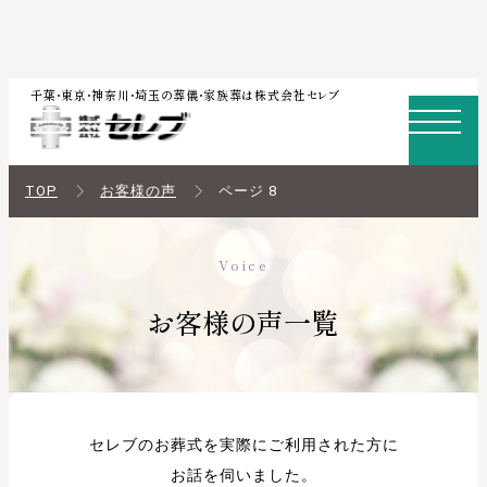
内
千葉・東京・神奈川・埼玉の葬儀・家族葬は株式会社セレブ
容
を
ス
TOP
お客様の声
ページ 8
キ
ッ
Voice
プ
お客様の声一覧
セレブのお葬式を実際にご利用された方に
お話を伺いました。